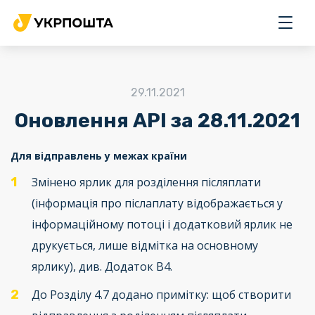
Головна
Для бізнесу
29.11.2021
Документація
Оновлення API за 28.11.2021
Новини
Часті питання
Для відправлень у межах країни
Партнери
Змінено ярлик для розділення післяплати
(інформація про післаплату відображається у
інформаційному потоці і додатковий ярлик не
друкується, лише відмітка на основному
ярлику), див. Додаток В4.
До Розділу 4.7 додано примітку: щоб створити